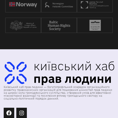
Київський хаб прав людини — багатопрофільний осередок організаційного
розвитку правозахисних організацій для поширення цінностей прав людини
на широкі кола громадянського суспільства, створення умов для ефективної
міжсекторної взаємодії та посилення впливу громадського сектору на
соціально-політичний порядок денний.