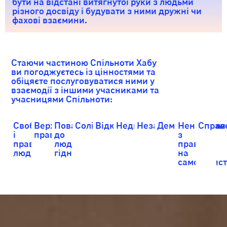
бути на відстані витягнутої руки з людьми
різного досвіду і будувати з ними дружні чи
фахові взаємини.
Стаючи частиною Спільноти Хабу
ви погоджуєтесь із цінностями та
обіцяєте послуговуватися ними у
взаємодії з іншими учасниками та
учасницями Спільноти:
Свобода
Верховенство
Повага
Солідарність
Відкритість
Недискримінація
Незаангажованість
Демократія
Ненасилля
Справ
і
права
до
з
права
людської
правом
людини
гідності
на
самозахист