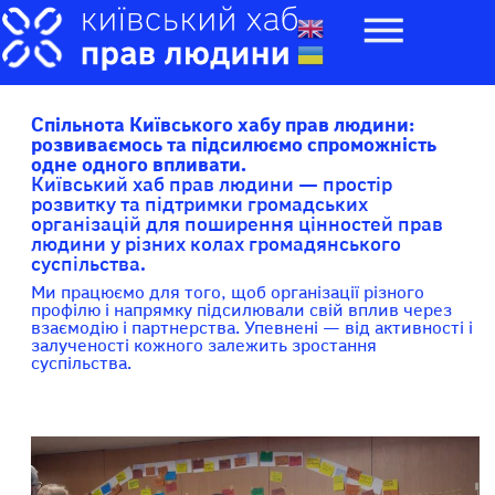
до
вмісту
Спільнота Київського хабу прав людини:
розвиваємось та підсилюємо спроможність
одне одного впливати.
Київський хаб прав людини — простір
розвитку та підтримки громадських
організацій для поширення цінностей прав
людини у різних колах громадянського
суспільства.
Ми працюємо для того, щоб організації різного
профілю і напрямку підсилювали свій вплив через
взаємодію і партнерства. Упевнені — від активності і
залученості кожного залежить зростання
суспільства.