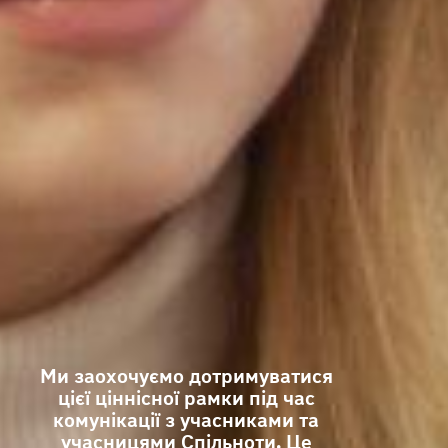
Ми заохочуємо дотримуватися
цієї ціннісної рамки під час
комунікації з учасниками та
учасницями Спільноти. Це