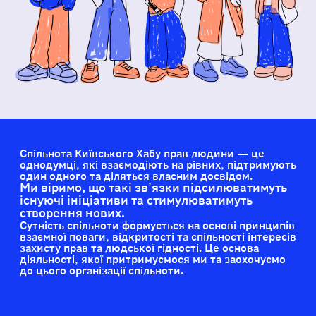
Спільнота Київського Хабу прав людини — це
однодумці, які взаємодіють на рівних, підтримують
один одного та діляться власним досвідом.
Ми віримо, що такі звʼязки підсилюватимуть
існуючі ініціативи та стимулюватимуть
створення нових.
Сутність спільноти формується на основі принципів
взаємної поваги, відкритості та спільності інтересів
захисту прав та людської гідності. Це основа
діяльності, якої притримуємося ми та заохочуємо
до цього організації спільноти.