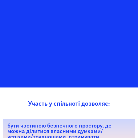
Участь у спільноті дозволяє:
бути частиною безпечного простору, де
можна ділитися власними думками/
успіхами/труднощами, отримувати