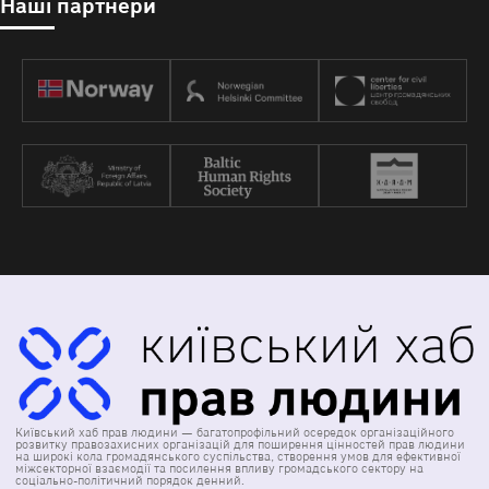
Наші партнери
Київський хаб прав людини — багатопрофільний осередок організаційного
розвитку правозахисних організацій для поширення цінностей прав людини
на широкі кола громадянського суспільства, створення умов для ефективної
міжсекторної взаємодії та посилення впливу громадського сектору на
соціально-політичний порядок денний.