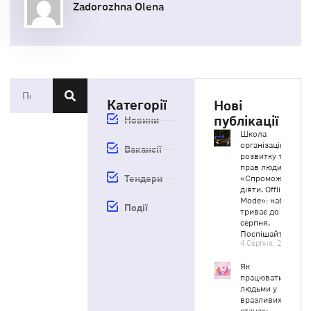
Zadorozhna Olena
Категорії
Нові
публікації
Новини
Школа
організаційного
Вакансії
розвитку та
прав людини
Тендери
«Спроможні
діяти. Offline
Mode»: набір
Події
триває до 20
серпня.
Поспішайте!
4 Серпня, 2026
Як
працювати з
людьми у
вразливих