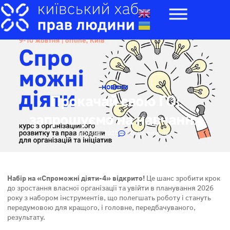
НОВИНИ
Прокачай свою ГО:
запрошуємо на навчання
7 Вересня, 2025
No Comments
Набір на «Спроможні діяти-4» відкрито!
Це шанс зробити крок
до зростання власної організації та увійти в планування 2026
року з набором інструментів, що полегшать роботу і стануть
передумовою для кращого, і головне, передбачуваного,
результату.