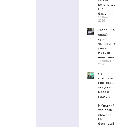
станах:
рекомендації
HR-
фахівчині
11 Липня,
2026
Завершився
онлайн-
курс
«Спроможні
діяти».
Відгуки
випускниць
11 Липня,
2026
Як
говорити
про права
людини
мовою
плакату
—
Київський
хаб прав
людини
на
фестивалі