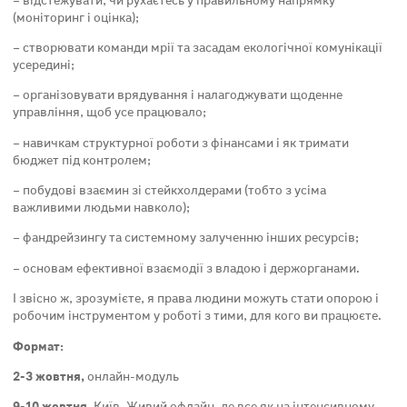
– відстежувати, чи рухаєтесь у правильному напрямку
(моніторинг і оцінка);
– створювати команди мрії та засадам екологічної комунікації
усередині;
– організовувати врядування і налагоджувати щоденне
управління, щоб усе працювало;
– навичкам структурної роботи з фінансами і як тримати
бюджет під контролем;
– побудові взаємин зі стейкхолдерами (тобто з усіма
важливими людьми навколо);
– фандрейзингу та системному залученню інших ресурсів;
– основам ефективної взаємодії з владою і держорганами.
І звісно ж, зрозумієте, я права людини можуть стати опорою і
робочим інструментом у роботі з тими, для кого ви працюєте.
Формат:
2-3 жовтня,
онлайн-модуль
9-10 жовтня
, Київ. Живий офлайн, де все як на інтенсивному