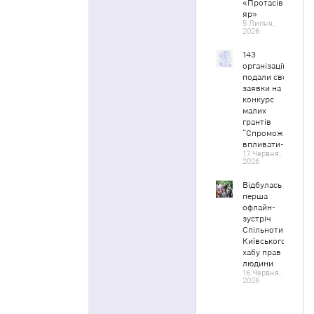
«Протасів
яр»
5 Липня,
2026
143
організації
подали свої
заявки на
конкурс
малих
грантів
“Спроможні
впливати-2”
17 Червня,
2026
Відбулась
перша
офлайн-
зустріч
Спільноти
Київського
хабу прав
людини
16 Червня,
2026