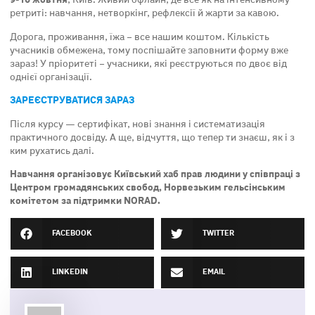
ретриті: навчання, нетворкінг, рефлексії й жарти за кавою.
Дорога, проживання, їжа – все нашим коштом. Кількість
учасників обмежена, тому поспішайте заповнити форму вже
зараз! У пріоритеті – учасники, які реєструються по двоє від
однієї організації.
ЗАРЕЄСТРУВАТИСЯ ЗАРАЗ
Після курсу — сертифікат, нові знання і систематизація
практичного досвіду. А ще, відчуття, що тепер ти знаєш, як і з
ким рухатись далі.
Навчання організовує Київський хаб прав людини у співпраці з
Центром громадянських свобод, Норвезьким гельсінським
комітетом за підтримки NORAD.
FACEBOOK
TWITTER
LINKEDIN
EMAIL