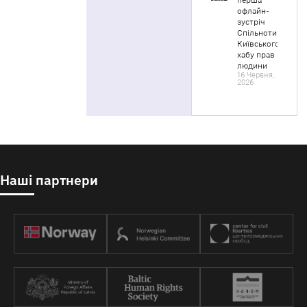
перша
офлайн-
зустріч
Спільноти
Київського
хабу прав
людини
16 Червня,
2026
Наші партнери