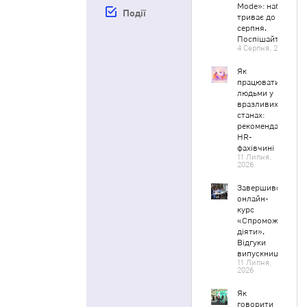
Mode»: набір
Події
триває до 20
серпня.
Поспішайте!
4 Серпня, 2026
Як
працювати з
людьми у
вразливих
станах:
рекомендації
HR-
фахівчині
11 Липня,
2026
Завершився
онлайн-
курс
«Спроможні
діяти».
Відгуки
випускниць
11 Липня,
2026
Як
говорити