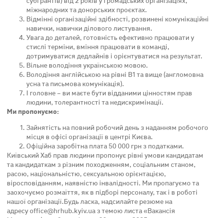
субгрантів) від 2 років у громадських організаціях,
міжнародних та донорських проєктах.
Відмінні організаційні здібності, розвинені комунікаційні
навички, навички ділового листування.
Увага до деталей, готовність ефективно працювати у
стислі терміни, вміння працювати в команді,
дотримуватися дедлайнів і орієнтуватися на результат.
Вільне володіння українською мовою.
Володіння англійською на рівні В1 та вище (англомовна
усна та письмова комунікація).
І головне – ви маєте бути відданими цінностям прав
людини, толерантності та недискримінації.
Ми пропонуємо:
Зайнятість на повний робочий день з наданням робочого
місця в офісі організації в центрі Києва.
Офіційна заробітна плата 50 000 грн з податками.
Київський Хаб прав людини пропонує рівні умови кандидатам
та кандидаткам з різним походженням, соціальним станом,
расою, національністю, сексуальною орієнтацією,
віросповіданням, наявністю інвалідності. Ми пропагуємо та
заохочуємо розмаїття, як в підборі персоналу, так і в роботі
нашої організації.Будь ласка, надсилайте резюме на
адресу
office@hrhub.kyiv.ua
з темою листа «Вакансія