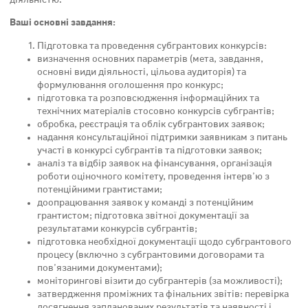
Ваші основні завдання:
Підготовка та проведення субгрантових конкурсів:
визначення основних параметрів (мета, завдання,
основні види діяльності, цільова аудиторія) та
формулювання оголошення про конкурс;
підготовка та розповсюдження інформаційних та
технічних матеріалів стосовно конкурсів субгрантів;
обробка, реєстрація та облік субгрантових заявок;
надання консультаційної підтримки заявникам з питань
участі в конкурсі субгрантів та підготовки заявок;
аналіз та відбір заявок на фінансування, організація
роботи оціночного комітету, проведення інтерв’ю з
потенційними грантистами;
доопрацювання заявок у команді з потенційним
грантистом; підготовка звітної документації за
результатами конкурсів субгрантів;
підготовка необхідної документації щодо субгрантового
процесу (включно з субгрантовими договорами та
пов’язаними документами);
моніторингові візити до субгрантерів (за можливості);
затвердження проміжних та фінальних звітів: перевірка
досягнення запланованих результатів та наявності і