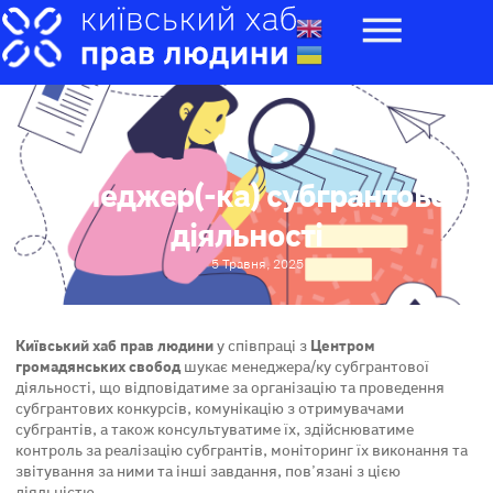
Менеджер(-ка) субгрантової
діяльності
5 Травня, 2025
Київський хаб прав людини
у співпраці з
Центром
громадянських свобод
шукає менеджера/ку субгрантової
діяльності, що відповідатиме за організацію та проведення
субгрантових конкурсів, комунікацію з отримувачами
субгрантів, а також консультуватиме їх, здійснюватиме
контроль за реалізацію субгрантів, моніторинг їх виконання та
звітування за ними та інші завдання, повʼязані з цією
діяльністю.