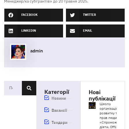
Менеджер/ка субгрантів» до 20 травня 2025.
FACEBOOK
TWITTER
LINKEDIN
EMAIL
admin
Категорії
Нові
публікації
Новини
Школа
організаційного
Вакансії
розвитку та
прав людини
Тендери
«Спроможні
діяти. Offline