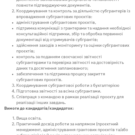
повноти підтверджуючих документів.
Координування та контроль за діяльністю субгрантерів із
впровадження субгрантових проєктів:
адміністрування субгрантових проєктів,
підтримка комунікації з грантерами та надання необхідної
консультаційної підтримки, збір та обробка первинної
документації від отримувачів субгрантів;
здійснення заходів з моніторингу та оцінки субгрантових
проєктів;
контроль за поданням своєчасної звітності
субгрантерами та перевірка звітності на достовірність
даних та досягнення запланованого;
забезпечення та підтримка процесу закриття
субгрантових проєктів.
Координування субгрантової роботи з бухгалтерією
Підготовка звітності за всіма субгрантами.
Співпраця з командою в рамках реалізації проєкту для
реалізації інших завдань.
Вимоги до кандидатів/кандидаток:
Вища освіта.
Практичний досвід роботи за напрямом (проєктний
менеджмент, адміністрування грантових проєктів та/або