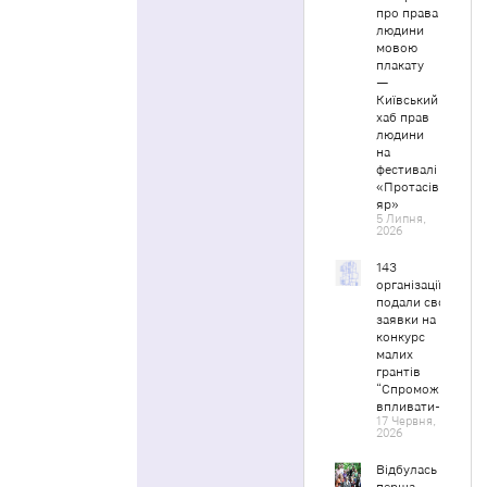
про права
людини
мовою
плакату
—
Київський
хаб прав
людини
на
фестивалі
«Протасів
яр»
5 Липня,
2026
143
організації
подали свої
заявки на
конкурс
малих
грантів
“Спроможні
впливати-2”
17 Червня,
2026
Відбулась