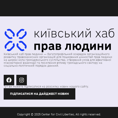
Київський хаб прав людини — багатопрофільний осередок організаційного
розвитку правозахисних організацій для поширення цінностей прав людини
на широкі кола громадянського суспільства, створення умов для ефективної
міжсекторної взаємодії та посилення впливу громадського сектору на
соціально-політичний порядок денний.
Тут ви можете підписатися на розсилку новин нашого сайту.
ПІДПИСАТИСЯ НА ДАЙДЖЕСТ НОВИН
Copyright © 2025 Center for Civil Liberties, All rights reserved.