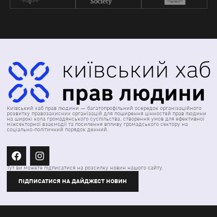
Київський хаб прав людини — багатопрофільний осередок організаційного
розвитку правозахисних організацій для поширення цінностей прав людини
на широкі кола громадянського суспільства, створення умов для ефективної
міжсекторної взаємодії та посилення впливу громадського сектору на
соціально-політичний порядок денний.
Тут ви можете підписатися на розсилку новин нашого сайту.
ПІДПИСАТИСЯ НА ДАЙДЖЕСТ НОВИН