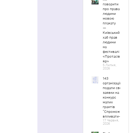
говорити
про права
людини
мовою
плакату
—
Київський
хаб прав
людини
на
фестивалі
«Протасів
яр»
5 Липня,
2026
143
організації
подали свої
заявки на
конкурс
малих
грантів
“Спроможні
впливати-2”
17 Червня,
2026