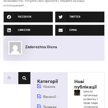
можливістю, готуйте свої проєкти і чекайте на наші
оголошення!
FACEBOOK
TWITTER
LINKEDIN
EMAIL
Zadorozhna Olena
Категорії
Нові
публікації
Новини
Школа
організаційного
Вакансії
розвитку та
прав людини
Тендери
«Спроможні