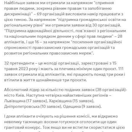
Найбільше заявок ми отримали за напрямком “сприяння
правам людини, зокрема рівним правам та запобіганню
дискримінації” – 69 організацій висловили намір працювати з
цією темою. За напрямком “підтримка громадянської освіти на
регіональному рівні” ми отримали заявки від 30 організацій.
“Підтримка адвокаційної діяльності, пов’язаної з регіональним
та національним порядком денним у сфері прав людини” – 28
аплікантів, і ще 16 – за напрямком “посилення організаційної
спроможності правозахисних громадських організацій та
розвиток регіональних правозахисних мереж”.
32 претенденти – це молоді організації, зареєстровані з 15
травня 2023 року і мають за плечима мінімум один проєкт. 111
заявок отримали від аплікантів, які працюють понад три роки і
втілили в життя щонайменше три проєкти.
Абсолютний лідер за кількістю поданих заявок (38 організацій)-
місто Київ. Наступна четвірка найактивніших регіонів –
Львівщина (17 заявок), Харківщина (15 заявок),
Дніпропетровська (10 заявок), Одещина (9 заявок).
І доки апліканти очікують на рішення комісії, ми відкриємо
невелику таємницю: восени готуємося оголосити ще один
грантовий конкурс. Тож якщо ви не встигли скористатися цією