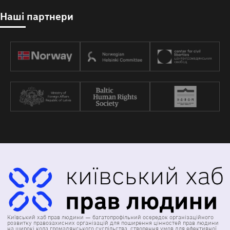
Наші партнери
Київський хаб прав людини — багатопрофільний осередок організаційного
розвитку правозахисних організацій для поширення цінностей прав людини
на широкі кола громадянського суспільства, створення умов для ефективної