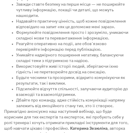
Завжди ставте безпеку на перше місце — не поширюйте
чутливу інформацію, локації чи деталі, що можуть
нашкодити.
Надавайте практичну цінність, щоб кожне повідомлення
відповідало на запит «як це допоможе мені зараз».
Формулюйте повідомлення просто і зрозуміло, уникаючи
складної мови та перевантаження інформацією.
Реагуйте оперативно на події, але обов’язково
перевіряйте інформацію перед публікацією.
Уникайте надмірного поширення негативу, балансуючи
складні теми з підтримкою та надією.
Використовуйте живі історії людей, зберігаючи їхню
гідність і не перетворюйте досвід на сенсацію.
Будьте чесними та прозорими, відкрито комунікуючи як
результати, так і виклики.
Підсилюйте відчуття спільності, залучаючи аудиторію до
взаємодії та взаємопідтримки.
Дбайте про команду, адже стійкість комунікації напряму
залежить від емоційного стану тих, хто її створює.
Принагідно анонсуємо наш наступний вебінар, що буде
корисним для тих експертів та експерток, які пробують себе у
ролі тренера і хочуть отримати прикладні інструменти для того,
щоб навчати цікаво і професійно.
Катерина Зезюліна
, авторка