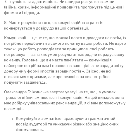
7. Гнучкість та адаптивність. Чи швидко реагуєте на зміни
(війна, кризи, інформаційні приводи) та пропонуєте під це нові
формати і підходи.
8. Маєте розуміння того, як комунікаційна стратегія
конвертується у довіру до вашої організації.
Комунікації — це не те, що можна і варто відкладати на потім, їх
потрібно передбачити з самого початку вашої роботи. Не варто
також цю роботу розподіляти за принципом «всі роблять
потрошку» — за таких умов результат навряд чи порадує вашу
команду. Головне, що ви маєте пам’ятати — комунікація
найперше потрібна вам і працює на ваші цілі, а не заради звіту
донору чи у формі «постів заради постів». Звісно, не всі
стикаються з кризами, але про реакцію на них потрібно
подумати заздалегідь.
Олександра Гліжинська звертає увагу і на те, що, в умовах
тривалої війни, змінюється і комунікація. На цей випадок вона
має добірку універсальних рекомендацій, які вам допоможуть у
взаємодії.
Комунікуйте з емпатією, враховуючи травматичний
досвід аудиторії та уникаючи різких або знецінюючих
формулювань.