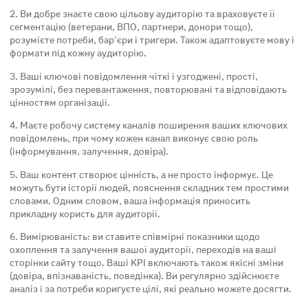
2. Ви добре знаєте свою цільову аудиторію та враховуєте її
сегментацію (ветерани, ВПО, партнери, донори тощо),
розумієте потреби, бар’єри і тригери. Також адаптовуєте мову і
формати під кожну аудиторію.
3. Ваші ключові повідомлення чіткі і узгоджені, прості,
зрозумілі, без перевантаження, повторювані та відповідають
цінностям організації.
4. Маєте робочу систему каналів поширення ваших ключових
повідомлень, при чому кожен канал виконує свою роль
(інформування, залучення, довіра).
5. Ваш контент створює цінність, а не просто інформує. Це
можуть бути історії людей, пояснення складних тем простими
словами. Одним словом, ваша інформація приносить
прикладну користь для аудиторії.
6. Вимірюваність: ви ставите співмірні показники щодо
охоплення та залучення вашої аудиторії, переходів на ваші
сторінки сайту тощо. Ваші KPI включають також якісні зміни
(довіра, впізнаваність, поведінка). Ви регулярно здійснюєте
аналіз і за потреби коригуєте цілі, які реально можете досягти.