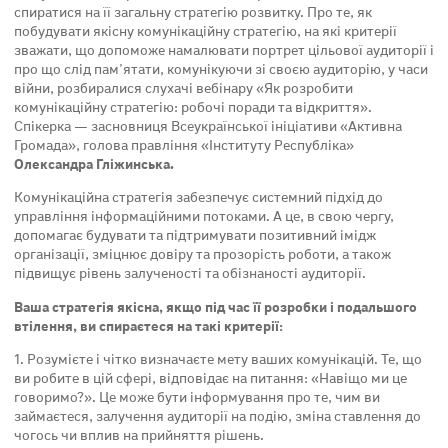
спиратися на її загальну стратегію розвитку. Про те, як
побудувати якісну комунікаційну стратегію, на які критерії
зважати, що допоможе намалювати портрет цільової аудиторії і
про що слід памʼятати, комунікуючи зі своєю аудиторію, у часи
війни, розбиралися слухачі вебінару «Як розробити
комунікаційну стратегію: робочі поради та відкриття».
Спікерка — засновниця Всеукраїнської ініціативи «Активна
Громада», голова правління «Інституту Республіка»
Олександра Гліжинська.
Комунікаційна стратегія забезпечує системний підхід до
управління інформаційними потоками. А це, в свою чергу,
допомагає будувати та підтримувати позитивний імідж
організації, зміцнює довіру та прозорість роботи, а також
підвищує рівень залученості та обізнаності аудиторії.
Ваша стратегія якісна, якщо під час її розробки і подальшого
втілення, ви спираєтеся на такі критерії:
1. Розумієте і чітко визначаєте мету ваших комунікацій. Те, що
ви робите в цій сфері, відповідає на питання: «Навіщо ми це
говоримо?». Це може бути інформування про те, чим ви
займаєтеся, залучення аудиторії на подію, зміна ставлення до
чогось чи вплив на прийняття рішень.