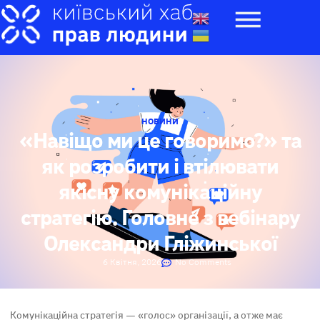
НОВИНИ
«Навіщо ми це говоримо?» та
як розробити і втілювати
якісну комунікаційну
стратегію. Головне з вебінару
Олександри Гліжинської
6 Квітня, 2026
No Comments
Комунікаційна стратегія — «голос» організації, а отже має