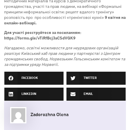
методичних матеріалів та курсів з демократичного
громадянства, участі та прав людини, на вебінарі «Формальні
принципи неформальної освіти: рецепт вдалого тренінгу»
розповість про про особливості «тренінгової кухні»
9 квітня на
онлайн-вебінарі.
Для участі реєструйтеся за посиланням:
https://forms.gle/vTiRfBcj3aCSdVGK9
Нагадаємо, освітні можливостя для неурядових організацій
реалізує Київський хаб прав людини у партнерстві з Центром
громадянських свобод, Норвезьким Гельсинським комітетом та
за підтримки уряду Норвегії.
FACEBOOK
TWITTER
LINKEDIN
EMAIL
Zadorozhna Olena