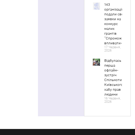
143
організації
подали свої
заявки на
конкурс
малих
грантів
“Спроможні
впливати-2”
17 Червня,
2026
Відбулась
перша
офлайн-
зустріч
Спільноти
Київського
хабу прав
людини
16 Червня,
2026