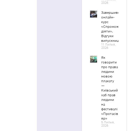
2026
Завершився
онлайн-
курс
«Спроможні
діяти».
Відгуки
випускниць
11 Липня,
2026
Як
говорити
про права
людини
мовою
плакату
—
Київський
хаб прав
людини
на
фестивалі
«Протасів
яр»
5 Липня,
2026