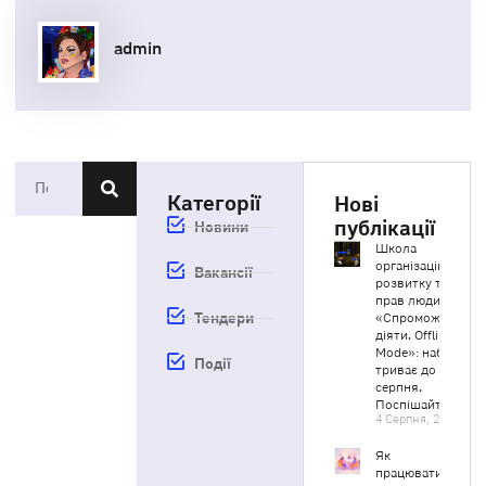
admin
Категорії
Нові
публікації
Новини
Школа
організаційного
Вакансії
розвитку та
прав людини
Тендери
«Спроможні
діяти. Offline
Mode»: набір
Події
триває до 20
серпня.
Поспішайте!
4 Серпня, 2026
Як
працювати з