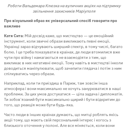
Роботи Вальдемара Клюзка на вуличних акціях на підтримку
звільнення захисників Маріуполя
Про візуальний образ як універсальний спосіб говорити про
важливе
Катя Сита:
Мій досвід каже, що мистецтво — це емоційний
інструмент, коли звичні образи викликають певні емоції.
Українці зараз відчувають ширший спектр, в тому числі, багато
болю. І це треба показувати в країнах, де люди втомилися вже
чути про війну і намагаються не взаємодіяти з тим, що
викликає в них негативні емоції. Тому навіть в мистецтві інколи
доводиться маніпулювати, щоб зачепити глядача і потім з ним
спілкуватись через образи.
Наприклад, коли ти приїздиш в Париж, там зовсім інша
атмосфера і вони максимально не хочуть занурюватися в наші
проблеми. За цих умов достукатися — ціла задача і дипломатія.
Ти зобов’язаний бути максимально щирий і бути відкритим до
того, що реакція може бути будь-яка.
Часто люди в інших країнах думають, що митці роблять якісь
акції тому, що мають свій персональний інтерес і когось з
близького оточення у полоні. Але все міняється, коли вони