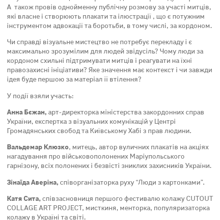
А також провів однойменну публічну розмову за участі митців,
які власне і створюють плакати та ілюстрації , що є потужним
інструментом адвокації та боротьби, в тому числі, за кордоном.
Чи справді візуальне мистецтво не потребує перекладу і є
максимально зрозумілим для людей звідусіль? Чому люди за
кордоном схильні підтримувати митців і реагувати на їхні
правозахисні ініціативи? Яке значення має контекст і чи завжди
ідея буде першою за матеріал її втілення?
У події взяли участь:
Анна Бєжан,
арт-директорка міністерства закордонних справ
України, експертка з візуальних комунікацій у Центрі
Громадянських свобод та Київському Хабі з прав людини.
Вальдемар Клюзко
, митець, автор вуличних плакатів на акціях
нагадування про військовополонених Маріупольського
гарнізону, всіх полонених і безвісті зниклих захисників України.
Зінаїда Аверіна,
співорганізаторка руху “Люди з картонками”.
Катя Сита,
співзасновниця першого фестивалю колажу CUTOUT
COLLAGE ART PROJECT, мисткиня, менторка, популяризаторка
колажу в Україні та світі.