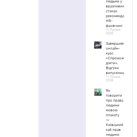
людьми у
вразливих
станах:
рекомендації
HR-
фахівчині
11 Липня,
2026
Завершився
онлайн-
курс
«Спроможні
діяти».
Відгуки
випускниць
11 Липня,
2026
Як
говорити
про права
людини
мовою
плакату
—
Київський
хаб прав
людини