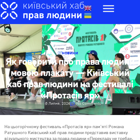
НОВИНИ
Як говорити про права людини
мовою плакату — Київський
хаб прав людини на фестивалі
«Протасів яр»
5 Липня, 2026
No Comments
На цьогорічному фестиваль «Протасів яр» пам’яті Романа
Ратушного Київський хаб прав людини представив виставку
візуального мистецтва за права людини «Перекладу не треба».