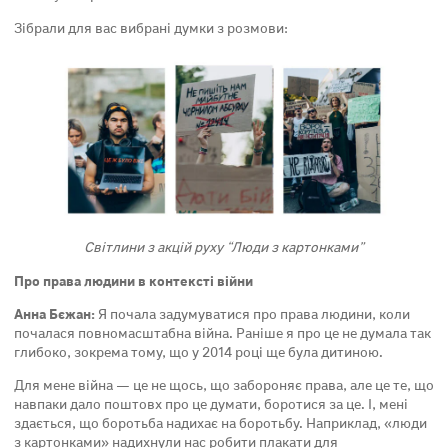
Зібрали для вас вибрані думки з розмови:
Світлини з акцій руху “Люди з картонками”
Про права людини в контексті війни
Анна Бєжан:
Я почала задумуватися про права людини, коли
почалася повномасштабна війна. Раніше я про це не думала так
глибоко, зокрема тому, що у 2014 році ще була дитиною.
Для мене війна — це не щось, що забороняє права, але це те, що
навпаки дало поштовх про це думати, боротися за це. І, мені
здається, що боротьба надихає на боротьбу. Наприклад, «люди
з картонками» надихнули нас робити плакати для