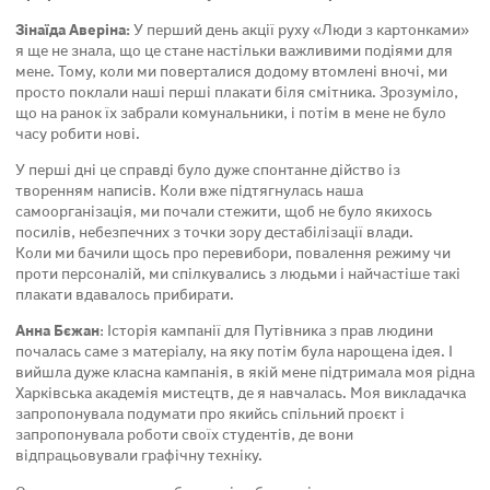
Зінаїда Аверіна:
У перший день акції руху «Люди з картонками»
я ще не знала, що це стане настільки важливими подіями для
мене. Тому, коли ми поверталися додому втомлені вночі, ми
просто поклали наші перші плакати біля смітника. Зрозуміло,
що на ранок їх забрали комунальники, і потім в мене не було
часу робити нові.
У перші дні це справді було дуже спонтанне дійство із
творенням написів. Коли вже підтягнулась наша
самоорганізація, ми почали стежити, щоб не було якихось
посилів, небезпечних з точки зору дестабілізації влади.
Коли ми бачили щось про перевибори, повалення режиму чи
проти персоналій, ми спілкувались з людьми і найчастіше такі
плакати вдавалось прибирати.
Анна Бєжан
: Історія кампанії для Путівника з прав людини
почалась саме з матеріалу, на яку потім була нарощена ідея. І
вийшла дуже класна кампанія, в якій мене підтримала моя рідна
Харківська академія мистецтв, де я навчалась. Моя викладачка
запропонувала подумати про якийсь спільний проєкт і
запропонувала роботи своїх студентів, де вони
відпрацьовували графічну техніку.