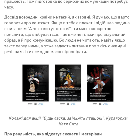
працюють. Тож підготовка до серйозних комунікацій потребує
часу.
Досвід всередині країни не такий, як ззовні. Я думаю, що варто
говорити про контекст. Якщо в тебе є плакат і підійшла людина
з питанням “А чого ви тут стоїте?”, ти маєш конкретно
пояснити, що відбувається. І це вже не тільки про візуальний
образ, а й про комунікацію. Бо люди не читають, навіть якщо
текст перед ними, а отже задають питання про якісь очевидні
речі, на які ти все одно маєш відповідати.
Колажі для акції “Будь ласка, звільніть пташок!”. Кураторка:
Катя Сита
Про реальність, яка підказує сюжети і матеріали