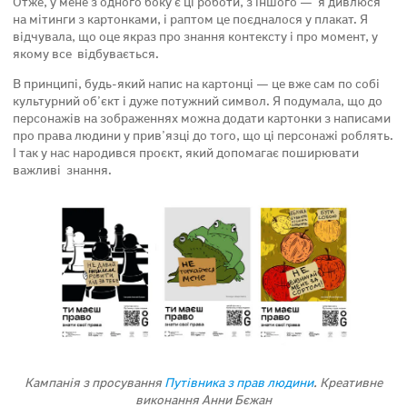
Отже, у мене з одного боку є ці роботи, з іншого — я дивлюся
на мітинги з картонками, і раптом це поєдналося у плакат. Я
відчувала, що оце якраз про знання контексту і про момент, у
якому все відбувається.
В принципі, будь-який напис на картонці — це вже сам по собі
культурний об’єкт і дуже потужний символ. Я подумала, що до
персонажів на зображеннях можна додати картонки з написами
про права людини у прив’язці до того, що ці персонажі роблять.
І так у нас народився проєкт, який допомагає поширювати
важливі знання.
Кампанія з просування
Путівника з прав людини
. Креативне
виконання Анни Бєжан