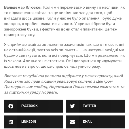
Вальдемар Клюзко:
Коли ми переживаємо війну і її наслідки, як
то відключення світла, то це вивіляняє час для того, щоб
вигадати щось цікаве. Коли у нас не було опалення і було дуже
холодно, я зробив плакати з льодом. У крижані брили були
заморожені букви, і фактично вони стали плакатами. Це теж
привертає увагу.
Я сприймаю акції за звільнення захисників так, що от я сьогодні
на останній акції, завтра всіх звільнять, і на наступні вихідні ми
будемо святкувати, коли всі повернуться. Що ми розкажемо, як
їх чекали. Але цього не стається. От і доводиться придумувати
щось нове з вірою, що це спрацює наступного разу.
Виставка та публічна розмова відбулися у межах проєкту, який
Київський хаб прав людини реалізовує спільно з Центром
Громадянських свобод, Норвезьким Гельсинським комітетом та
за підтримки уряду Норвегії.
FACEBOOK
TWITTER
LINKEDIN
EMAIL