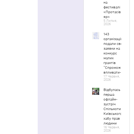
на
фестивалі
«Протасів
яр»
5 Липня,
2026
143
організації
подали свої
заявки на
конкурс
малих
грантів
“Спроможні
впливати-2”
17 Червня,
2026
Відбулась
перша
офлайн-
зустріч
Спільноти
Київського
хабу прав
людини
16 Червня,
2026