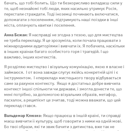
бачать, що тобі болить. Що ти безкорисливо вкладаєш сили у
те, щоб незнайомі тобі люди, яких насильно утримує Росія,
перестали страждати. Тоді іноземці починають включатися,
допомагати з поселенням, підтримують наші поїздки в інші
міста, оплачують квитки і поселення.
Анна Бєжан:
Я насправді не згодна з тезою, що для мистецтва
не треба перекладу. Я це зрозуміла, коли почала працювати з
міжнародними аудиторіями і вивчати їх. Я побачила, наскільки
в інших країнах багато особистого горя і трагедій. І що
важливо, інших контекстів.
Я розділяю мистецтво і візуальну комунікацію, якою я власне і
займаюся. І от вона завжди слугує якійсь конкретній цілі і є
інструментом. І «переклад» мистецького твору відбувається
саме за рахунок контексту. Якщо я достатньо добре вивчила
контекст іншої спільноти чи держави, і змогла донести те, що
мені потрібно, за допомогою візуальних образів, метафор,
пасхалок, а реципієнт це зчитав, тоді можна вважати, що цей
переклад стався.
Вальдемар Клюзко:
Якщо працюєш в іншій країні, ти справді
маєш вивчити її культуру, щоб говорити з ними на одній мові.
Бо твої образи, які ти звик бачити з дитинства, вже так не