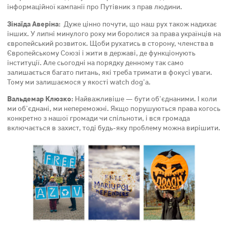
інформаційної кампанії про Путівник з прав людини.
Зінаїда Аверіна:
Дуже цінно почути, що наш рух також надихає
інших. У липні минулого року ми боролися за права українців на
європейський розвиток. Щоби рухатись в сторону, членства в
Європейському Союзі і жити в державі, де функціонують
інституції. Але сьогодні на порядку денному так само
залишається багато питань, які треба тримати в фокусі уваги.
Тому ми залишаємося у якості watch dog’а.
Вальдемар Клюзко:
Найважливіше — бути об’єднаними. І коли
ми об’єднані, ми непереможні. Якщо порушуються права когось
конкретно з нашої громади чи спільноти, і вся громада
включається в захист, тоді будь-яку проблему можна вирішити.